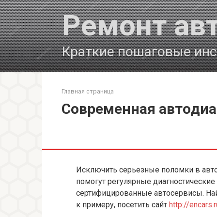
Перейти
Ремонт ав
к
контенту
Краткие пошаговые инс
Главная страница
Современная автодиа
Исключить серьезные поломки в авто
помогут регулярные диагностические
сертифицированные автосервисы. Най
к примеру, посетить сайт
http://encars.r