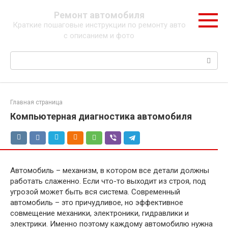
Перейти
Ремонт автомобиля
к
Краткие пошаговые инструкции по ремонту авто
контенту
с описанием и фото
Поиск:
Главная страница
Компьютерная диагностика автомобиля
Автомобиль – механизм, в котором все детали должны
работать слаженно. Если что-то выходит из строя, под
угрозой может быть вся система. Современный
автомобиль – это причудливое, но эффективное
совмещение механики, электроники, гидравлики и
электрики. Именно поэтому каждому автомобилю нужна