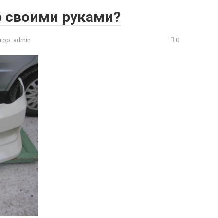
р своими руками?
тор:
admin
0