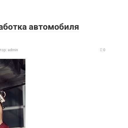
аботка автомобиля
тор:
admin
0