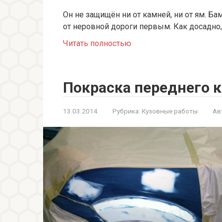
Он не защищён ни от камней, ни от ям. Ба
от неровной дороги первым. Как досадно,
Читать полностью
Покраска переднего 
13.03.2014
Рубрика:
Кузовные работы
Ав