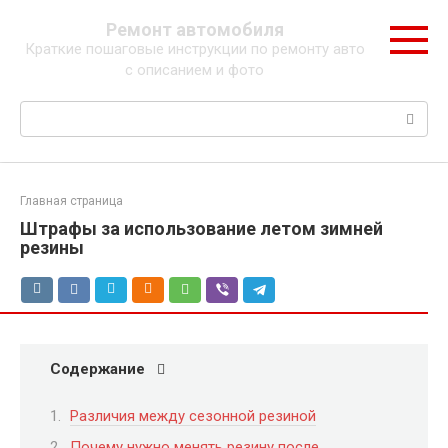
Перейти
Ремонт автомобиля
к
Краткие пошаговые инструкции по ремонту авто
контенту
с описанием и фото
Поиск:
Главная страница
Штрафы за использование летом зимней
резины
Содержание
Различия между сезонной резиной
Почему нужно менять резину после