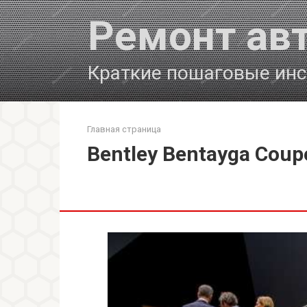
Перейти
Ремонт ав
к
контенту
Краткие пошаговые инс
Главная страница
Bentley Bentayga Cou