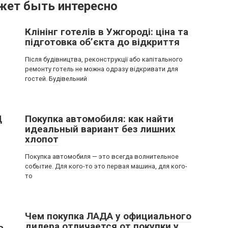
жет быть интересно
Клінінг готелів в Ужгороді: ціна та
підготовка об’єкта до відкриття
Після будівництва, реконструкції або капітального
ремонту готель не можна одразу відкривати для
гостей. Будівельний
Ц
Покупка автомобиля: как найти
идеальный вариант без лишних
хлопот
Покупка автомобиля — это всегда волнительное
событие. Для кого-то это первая машина, для кого-
то
Чем покупка ЛАДА у официального
ь
дилера отличается от покупки у