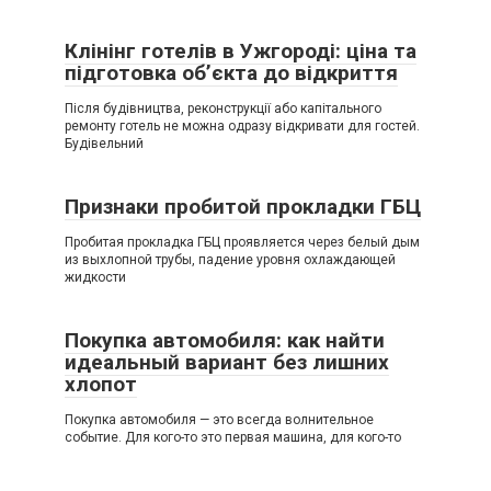
Клінінг готелів в Ужгороді: ціна та
підготовка об’єкта до відкриття
Після будівництва, реконструкції або капітального
ремонту готель не можна одразу відкривати для гостей.
Будівельний
Признаки пробитой прокладки ГБЦ
Пробитая прокладка ГБЦ проявляется через белый дым
из выхлопной трубы, падение уровня охлаждающей
жидкости
Покупка автомобиля: как найти
идеальный вариант без лишних
хлопот
Покупка автомобиля — это всегда волнительное
событие. Для кого-то это первая машина, для кого-то