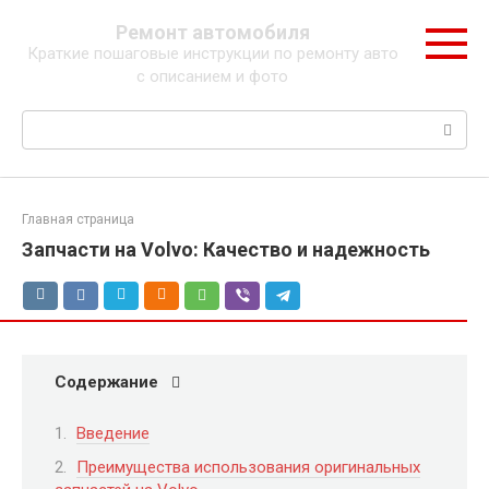
Перейти
Ремонт автомобиля
к
Краткие пошаговые инструкции по ремонту авто
контенту
с описанием и фото
Поиск:
Главная страница
Запчасти на Volvo: Качество и надежность
Содержание
Введение
Преимущества использования оригинальных