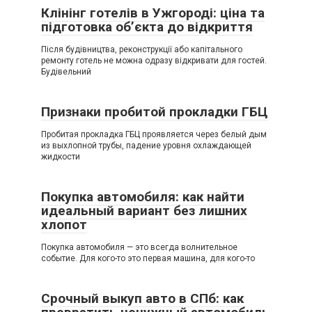
Клінінг готелів в Ужгороді: ціна та
підготовка об’єкта до відкриття
Після будівництва, реконструкції або капітального
ремонту готель не можна одразу відкривати для гостей.
Будівельний
Признаки пробитой прокладки ГБЦ
Пробитая прокладка ГБЦ проявляется через белый дым
из выхлопной трубы, падение уровня охлаждающей
жидкости
Покупка автомобиля: как найти
идеальный вариант без лишних
хлопот
Покупка автомобиля — это всегда волнительное
событие. Для кого-то это первая машина, для кого-то
Срочный выкуп авто в СПб: как