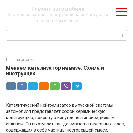
Перейти
Ремонт автомобиля
к
Краткие пошаговые инструкции по ремонту авто
контенту
с описанием и фото
Поиск:
Главная страница
Меняем катализатор на вазе. Схема и
инструкция
Каталитический нейтрализатор выпускной системы
автомобиля представляет собой керамическую
конструкцию, покрытую изнутри платиноиридиевым
сплавом. Он выступает как дожигатель выхлопных газов,
содержащих в себе частицы несгоревшей смеси,