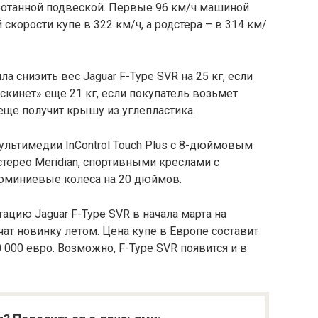
аботанной подвеской. Первые 96 км/ч машиной
 скорости купе в 322 км/ч, а родстера – в 314 км/
а снизить вес Jaguar F-Type SVR на 25 кг, если
скинет» еще 21 кг, если покупатель возьмет
 еще получит крышу из углепластика.
мультимедии InControl Touch Plus с 8-дюймовым
терео Meridian, спортивными креслами с
юминиевые колеса на 20 дюймов.
цию Jaguar F-Type SVR в начала марта на
т новинку летом. Цена купе в Европе составит
 000 евро. Возможно, F-Type SVR появится и в