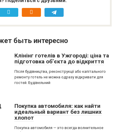
я? Поделиться с друзьями:
жет быть интересно
Клінінг готелів в Ужгороді: ціна та
підготовка об’єкта до відкриття
Після будівництва, реконструкції або капітального
ремонту готель не можна одразу відкривати для
гостей. Будівельний
Ц
Покупка автомобиля: как найти
идеальный вариант без лишних
хлопот
Покупка автомобиля — это всегда волнительное