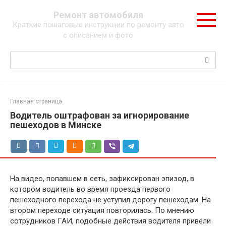
Перейти
Ремонт автомобиля
к
Краткие пошаговые инструкции по ремонту авто
контенту
с описанием и фото
Поиск:
Главная страница
Водитель оштрафован за игнорирование
пешеходов в Минске
На видео, попавшем в сеть, зафиксирован эпизод, в
котором водитель во время проезда первого
пешеходного перехода не уступил дорогу пешеходам. На
втором переходе ситуация повторилась. По мнению
сотрудников ГАИ, подобные действия водителя привели