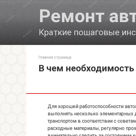
Перейти
Ремонт ав
к
контенту
Краткие пошаговые инс
Главная страница
В чем необходимость 
Для хорошей работоспособности авто
выполнять несколько элементарных д
транспортом в соответствии с совета
расходные материалы, регулярно прох
внимательно следить за состоянием к