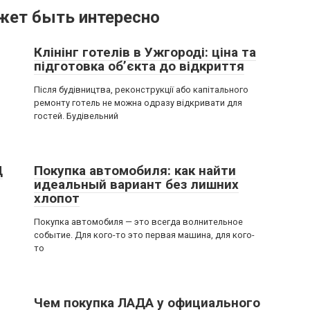
жет быть интересно
Клінінг готелів в Ужгороді: ціна та
підготовка об’єкта до відкриття
Після будівництва, реконструкції або капітального
ремонту готель не можна одразу відкривати для
гостей. Будівельний
Ц
Покупка автомобиля: как найти
идеальный вариант без лишних
хлопот
Покупка автомобиля — это всегда волнительное
событие. Для кого-то это первая машина, для кого-
то
Чем покупка ЛАДА у официального