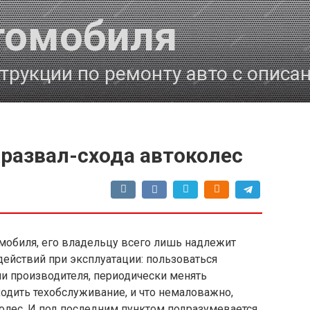
томобиля
трукции по ремонту авто с описа
развал-схода автоколес
мобиля, его владельцу всего лишь надлежит
ействий при эксплуатации: пользоваться
ми производителя, периодически менять
одить техобслуживание, и что немаловажно,
олес. И под последним пунктом подразумевается