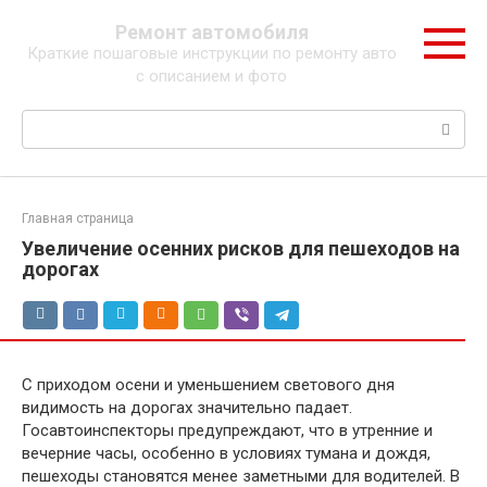
Перейти
Ремонт автомобиля
к
Краткие пошаговые инструкции по ремонту авто
контенту
с описанием и фото
Поиск:
Главная страница
Увеличение осенних рисков для пешеходов на
дорогах
С приходом осени и уменьшением светового дня
видимость на дорогах значительно падает.
Госавтоинспекторы предупреждают, что в утренние и
вечерние часы, особенно в условиях тумана и дождя,
пешеходы становятся менее заметными для водителей. В