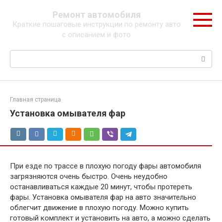
Перейти
Ремонт автомобиля
к
Краткие пошаговые инструкции по ремонту авто
контенту
с описанием и фото
Поиск:
Главная страница
Установка омывателя фар
При езде по трассе в плохую погоду фары автомобиля
загрязняются очень быстро. Очень неудобно
останавливаться каждые 20 минут, чтобы протереть
фары. Установка омывателя фар на авто значительно
облегчит движение в плохую погоду. Можно купить
готовый комплект и установить на авто, а можно сделать