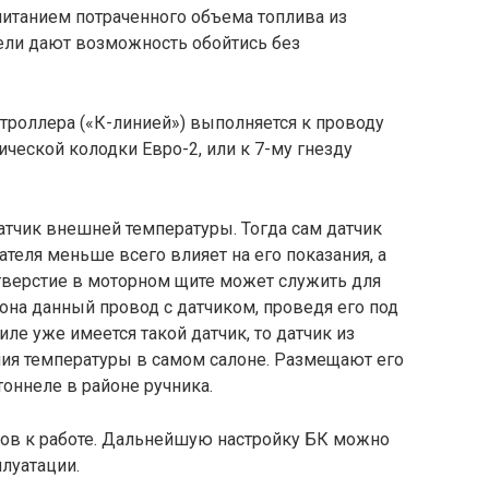
читанием потраченного объема топлива из
ели дают возможность обойтись без
троллера («К-линией») выполняется к проводу
ческой колодки Евро-2, или к 7-му гнезду
датчик внешней температуры. Тогда сам датчик
теля меньше всего влияет на его показания, а
тверстие в моторном щите может служить для
лона данный провод с датчиком, проведя его под
ле уже имеется такой датчик, то датчик из
ия температуры в самом салоне. Размещают его
тоннеле в районе ручника.
тов к работе. Дальнейшую настройку БК можно
плуатации.