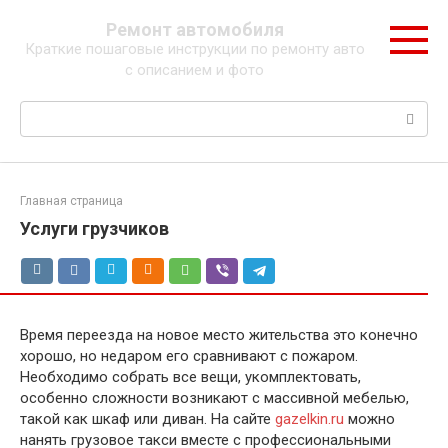
Перейти
Ремонт автомобиля
к
Краткие пошаговые инструкции по ремонту авто
контенту
с описанием и фото
Поиск:
Главная страница
Услуги грузчиков
Время переезда на новое место жительства это конечно
хорошо, но недаром его сравнивают с пожаром.
Необходимо собрать все вещи, укомплектовать,
особенно сложности возникают с массивной мебелью,
такой как шкаф или диван. На сайте
gazelkin.ru
можно
нанять грузовое такси вместе с профессиональными