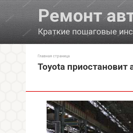
Перейти
Ремонт ав
к
контенту
Краткие пошаговые инс
Главная страница
Toyota приостановит