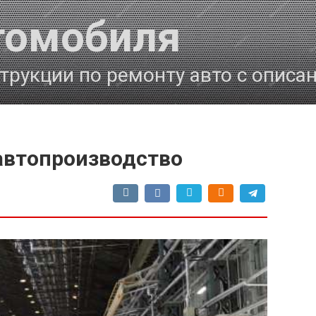
томобиля
трукции по ремонту авто с описа
 автопроизводство