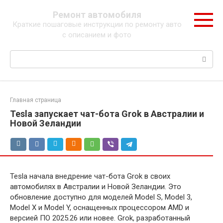
Перейти
Ремонт автомобиля
к
Краткие пошаговые инструкции по ремонту авто
контенту
с описанием и фото
Поиск:
Главная страница
Tesla запускает чат-бота Grok в Австралии и
Новой Зеландии
Tesla начала внедрение чат-бота Grok в своих
автомобилях в Австралии и Новой Зеландии. Это
обновление доступно для моделей Model S, Model 3,
Model X и Model Y, оснащенных процессором AMD и
версией ПО 2025.26 или новее. Grok, разработанный