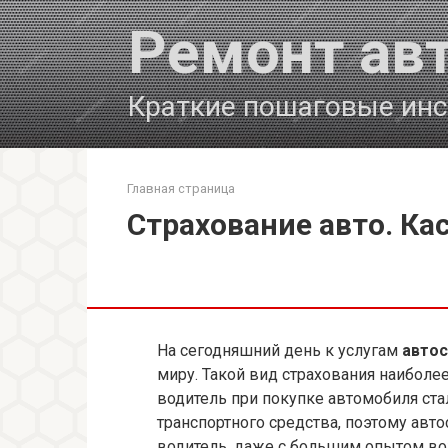
Перейти
Ремонт ав
к
контенту
Краткие пошаговые инс
Главная страница
Страхование авто. Кас
На сегодняшний день к услугам
автос
миру. Такой вид страхования наибол
водитель при покупке автомобиля ста
транспортного средства, поэтому авт
водитель, даже с большим опытом во