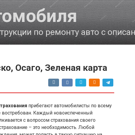
томобиля
трукции по ремонту авто с описа
ко, Осаго, Зеленая карта
трахования
прибегают автомобилисты по всему
ее востребован. Каждый новоиспеченный
лкивается с вопросом страхования своего
острахование – это необходимость. Любой
ждения, может попасть в такую ситуацию на