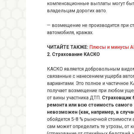
компенсационные выплаты могут быть
владельцам дорогих авто.
— возмещение не производится при с
автомобиля, кражах.
ЧИТАЙТЕ ТАКЖЕ:
Плюсы и минусы 
2. Страхование КАСКО
КАСКО является добровольным видом 
связанные с нанесением ущерба авт
вариантами. Это полное и частичное 
получает возмещение при любом ущер
от вины участника ДТП.
Страховщик 
ремонта или всю стоимость самого 
невозможен (как, например, в случае
обойдется 5-8 % рыночной стоимости 
сам может определить те угрозы, от 
(страхование от стихийных бедствий,