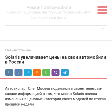
Перейти
Ремонт автомобиля
к
Краткие пошаговые инструкции по ремонту авто
контенту
с описанием и фото
Поиск:
Главная страница
Solaris увеличивает цены на свои автомобили
в России
Автоэксперт Олег Мосеев поделился в своем телеграм-
канале информацией о том, что марка Solaris внесла
изменения в ценовые категории своих моделей по итогам
прошлой недели.