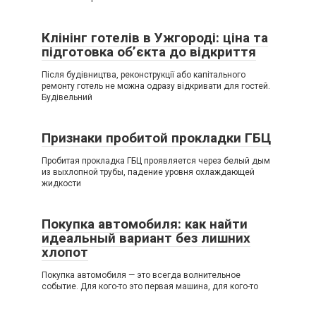
Клінінг готелів в Ужгороді: ціна та
підготовка об’єкта до відкриття
Після будівництва, реконструкції або капітального
ремонту готель не можна одразу відкривати для гостей.
Будівельний
Признаки пробитой прокладки ГБЦ
Пробитая прокладка ГБЦ проявляется через белый дым
из выхлопной трубы, падение уровня охлаждающей
жидкости
Покупка автомобиля: как найти
идеальный вариант без лишних
хлопот
Покупка автомобиля — это всегда волнительное
событие. Для кого-то это первая машина, для кого-то