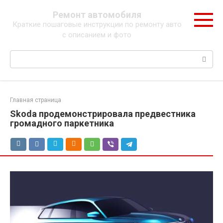
Перейти
Ремонт автомобиля
к
Краткие пошаговые инструкции по ремонту авто
контенту
с описанием и фото
Поиск:
Главная страница
Skoda продемонстрировала предвестника
громадного паркетника