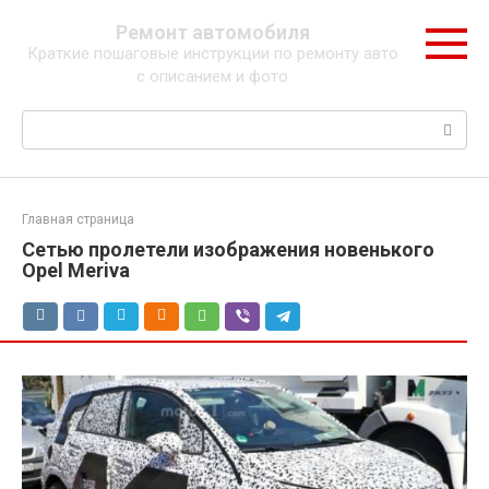
Перейти
Ремонт автомобиля
к
Краткие пошаговые инструкции по ремонту авто
контенту
с описанием и фото
Поиск:
Главная страница
Сетью пролетели изображения новенького
Opel Meriva