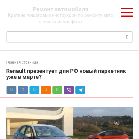
Перейти
Ремонт автомобиля
к
Краткие пошаговые инструкции по ремонту авто
контенту
с описанием и фото
Поиск:
Главная страница
Renault презентует для РФ новый паркетник
уже в марте?