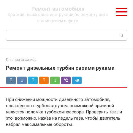
Перейти
Ремонт автомобиля
к
Краткие пошаговые инструкции по ремонту авто
контенту
с описанием и фото
Поиск:
Главная страница
Ремонт дизельных турбин своими руками
При снижении мощности дизельного автомобиля,
оснащённого турбонаддувом, возможной причиной
является поломка турбокомпрессора. Проверить так ли
это, возможно, нажав на педаль газа, чтобы двигатель
набрал максимальные обороты.