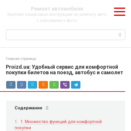
Перейти
Ремонт автомобиля
к
Краткие пошаговые инструкции по ремонту авто
контенту
с описанием и фото
Поиск:
Главная страница
Proizd.ua: Удобный сервис для комфортной
покупки билетов на поезд, автобус и самолет
Содержание
1. Множество функций для комфортной
покупки