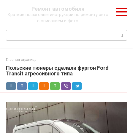
Перейти
Ремонт автомобиля
к
Краткие пошаговые инструкции по ремонту авто
контенту
с описанием и фото
Поиск:
Главная страница
Польские тюнеры сделали фургон Ford
Transit агрессивного типа