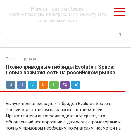
Перейти
Ремонт автомобиля
к
Краткие пошаговые инструкции по ремонту авто
контенту
с описанием и фото
Поиск:
Главная страница
Полноприводные гибриды Evolute i-Space:
новые возможности на российском рынке
Выпуск полноприводных гибридов Evolute i-Space в
России стал ответом на запросы потребителей.
Представители автопроизводителя уверяют, что
обновленный вседорожник с двумя электромоторами и
полным приводом необходим покупателям, несмотря на