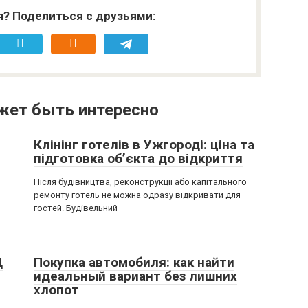
я? Поделиться с друзьями:
жет быть интересно
Клінінг готелів в Ужгороді: ціна та
підготовка об’єкта до відкриття
Після будівництва, реконструкції або капітального
ремонту готель не можна одразу відкривати для
гостей. Будівельний
Ц
Покупка автомобиля: как найти
идеальный вариант без лишних
хлопот