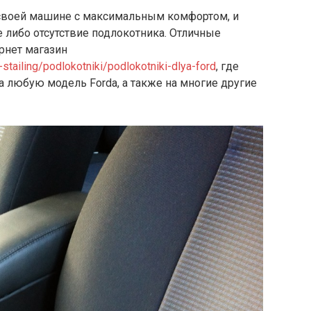
 своей машине с максимальным комфортом, и
 либо отсутствие подлокотника. Отличные
рнет магазин
-stailing/podlokotniki/podlokotniki-dlya-ford
, где
 любую модель Forda, а также на многие другие