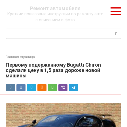
Перейти
Ремонт автомобиля
к
Краткие пошаговые инструкции по ремонту авто
контенту
с описанием и фото
Поиск:
Главная страница
Первому подержанному Bugatti Chiron
сделали цену в 1,5 раза дороже новой
машины