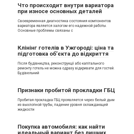
Что происходит внутри вариатора
при износе основных деталей
Своевременная диагностика состояния компонентов
вариатора является залогом его надежной работы.
Основные проблемы связаны с
Клінінг готелів в Ужгороді: ціна та
підготовка об’єкта до відкриття
Після будівництва, реконструкції або капітального
ремонту готель не можна одразу відкривати для гостей.
Будівельний
Признаки пробитой прокладки ГБЦ
Пробитая прокладка ГБЦ проявляется через белый дым
из выхлопной трубы, падение уровня охлаждающей
жидкости
Покупка автомобиля: как найти
идеальный вариант без лишних