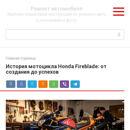
Перейти
Ремонт автомобиля
к
Краткие пошаговые инструкции по ремонту авто
контенту
с описанием и фото
Поиск:
Главная страница
История мотоцикла Honda Fireblade: от
создания до успехов