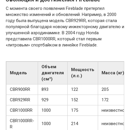
С момента своего появления Fireblade претерпел
множество изменений и обновлений. Например, в 2000
году была выпущена модель CBR929RR, которая стала
популярной благодаря новому инжекторному двигателю и
улучшенной аэродинамике. В 2004 году Honda
представила CBR1000RR, который стал первым
«литровым» спортбайком в линейке Fireblade.
Объем
Мощность
Модель
двигателя
Масса (кг)
(л.с.)
(см³)
CBR900RR
893
122
205
CBR929RR
929
152
172
CBR1000RR
1000
175
неизвестно
CBR1000RR-
1000
214
неизвестно
R