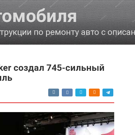
томобиля
трукции по ремонту авто с описа
ker создал 745-сильный
иль