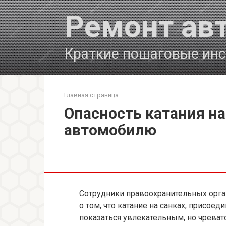
Перейти
Ремонт ав
к
контенту
Краткие пошаговые инс
Главная страница
Опасность катания на
автомобилю
Сотрудники правоохранительных орг
о том, что катание на санках, присое
показаться увлекательным, но чреват