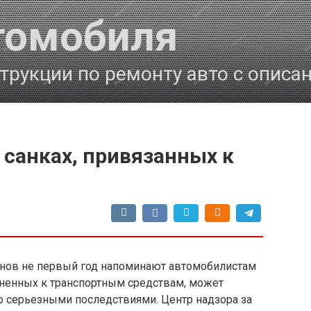
томобиля
трукции по ремонту авто с описа
 санках, привязанных к
анов не первый год напоминают автомобилистам
диненных к транспортным средствам, может
о серьезными последствиями. Центр надзора за