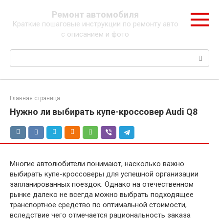
Перейти
Ремонт автомобиля
к
Краткие пошаговые инструкции по ремонту авто
контенту
с описанием и фото
Поиск:
Главная страница
Нужно ли выбирать купе-кроссовер Audi Q8
Многие автолюбители понимают, насколько важно
выбирать купе-кроссоверы для успешной организации
запланированных поездок. Однако на отечественном
рынке далеко не всегда можно выбрать подходящее
транспортное средство по оптимальной стоимости,
вследствие чего отмечается рациональность заказа