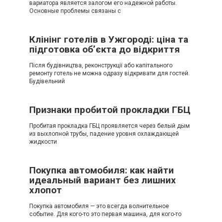
вариатора является залогом его надежной работы.
Основные проблемы связаны с
Клінінг готелів в Ужгороді: ціна та
підготовка об’єкта до відкриття
Після будівництва, реконструкції або капітального
ремонту готель не можна одразу відкривати для гостей.
Будівельний
Признаки пробитой прокладки ГБЦ
Пробитая прокладка ГБЦ проявляется через белый дым
из выхлопной трубы, падение уровня охлаждающей
жидкости
Покупка автомобиля: как найти
идеальный вариант без лишних
хлопот
Покупка автомобиля — это всегда волнительное
событие. Для кого-то это первая машина, для кого-то