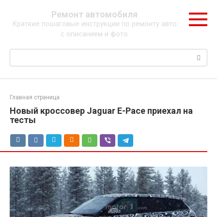
Перейти
Ремонт автомобиля
к
Краткие пошаговые инструкции по ремонту авто
контенту
с описанием и фото
Поиск:
Главная страница
Новый кроссовер Jaguar E-Pace приехал на
тесты