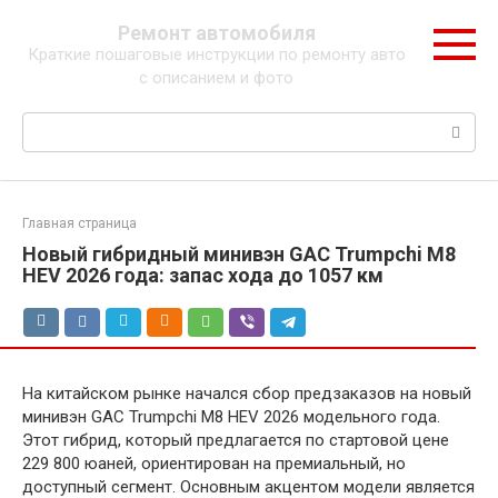
Перейти
Ремонт автомобиля
к
Краткие пошаговые инструкции по ремонту авто
контенту
с описанием и фото
Поиск:
Главная страница
Новый гибридный минивэн GAC Trumpchi M8
HEV 2026 года: запас хода до 1057 км
На китайском рынке начался сбор предзаказов на новый
минивэн GAC Trumpchi M8 HEV 2026 модельного года.
Этот гибрид, который предлагается по стартовой цене
229 800 юаней, ориентирован на премиальный, но
доступный сегмент. Основным акцентом модели является