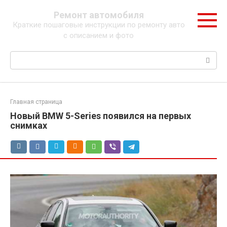
Перейти
Ремонт автомобиля
к
Краткие пошаговые инструкции по ремонту авто
контенту
с описанием и фото
Поиск:
Главная страница
Новый BMW 5-Series появился на первых
снимках