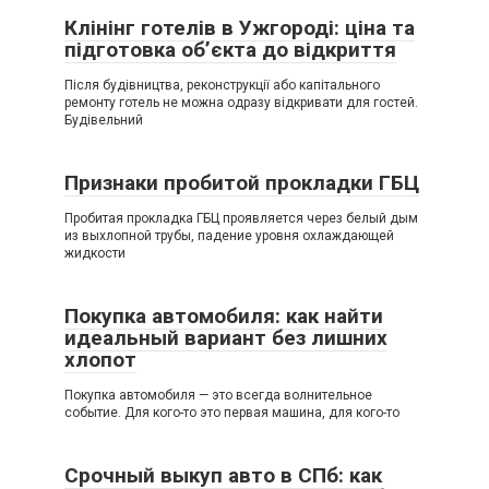
Клінінг готелів в Ужгороді: ціна та
підготовка об’єкта до відкриття
Після будівництва, реконструкції або капітального
ремонту готель не можна одразу відкривати для гостей.
Будівельний
Признаки пробитой прокладки ГБЦ
Пробитая прокладка ГБЦ проявляется через белый дым
из выхлопной трубы, падение уровня охлаждающей
жидкости
Покупка автомобиля: как найти
идеальный вариант без лишних
хлопот
Покупка автомобиля — это всегда волнительное
событие. Для кого-то это первая машина, для кого-то
Срочный выкуп авто в СПб: как