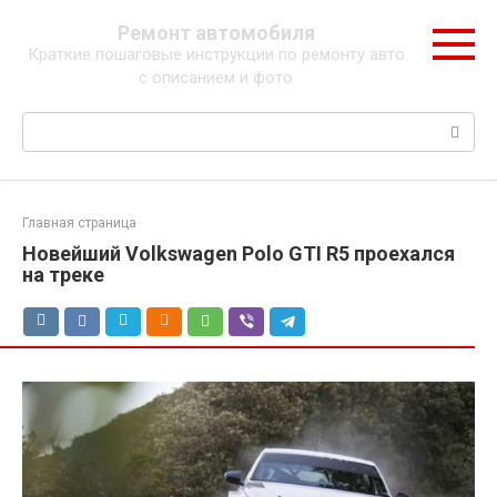
Перейти
Ремонт автомобиля
к
Краткие пошаговые инструкции по ремонту авто
контенту
с описанием и фото
Поиск:
Главная страница
Новейший Volkswagen Polo GTI R5 проехался
на треке