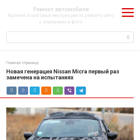
Перейти
Ремонт автомобиля
к
Краткие пошаговые инструкции по ремонту авто
контенту
с описанием и фото
Поиск:
Главная страница
Новая генерация Nissan Micra первый раз
замечена на испытаниях