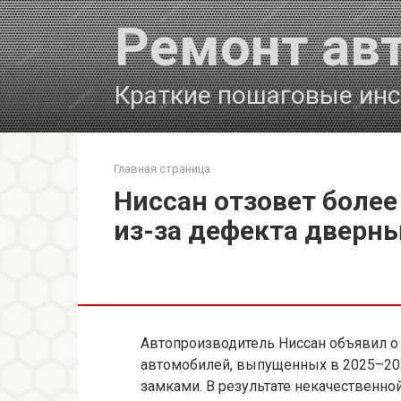
Перейти
Ремонт ав
к
контенту
Краткие пошаговые инс
Главная страница
Ниссан отзовет более
из-за дефекта дверн
Автопроизводитель Ниссан объявил о
автомобилей, выпущенных в 2025–2026
замками. В результате некачественн