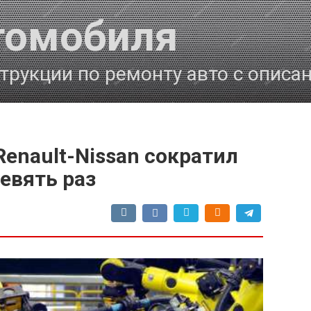
томобиля
трукции по ремонту авто с описа
enault-Nissan сократил
евять раз