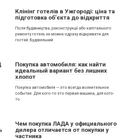
Клінінг готелів в Ужгороді: ціна та
підготовка об’єкта до відкриття
Після будівництва, реконструкції або капітального
ремонту готель не можна одразу відкривати для
гостей. Будівельний
Ц
Покупка автомобиля: как найти
идеальный вариант без лишних
хлопот
Покупка автомобиля — это всегда волнительное
событие. Для кого-то это первая машина, для кого-
то
Чем покупка ЛАДА у официального
ь
дилера отличается от покупки у
частника