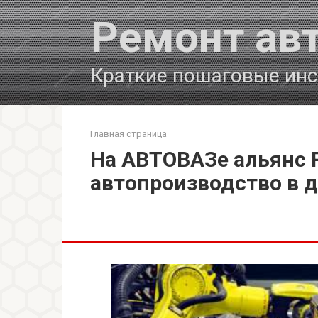
Перейти
Ремонт ав
к
контенту
Краткие пошаговые инс
Главная страница
На АВТОВАЗе альянс R
автопроизводство в д