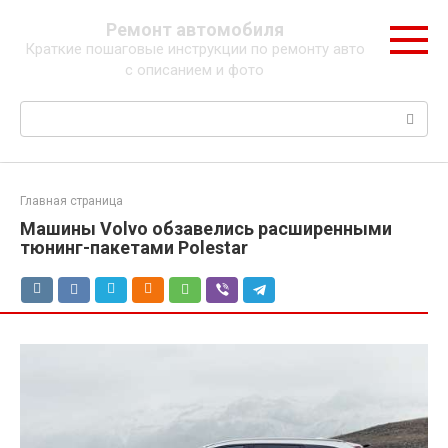
Перейти
Ремонт автомобиля
к
Краткие пошаговые инструкции по ремонту авто
контенту
с описанием и фото
Поиск:
Главная страница
Машины Volvo обзавелись расширенными
тюнинг-пакетами Polestar