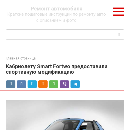
Перейти
Ремонт автомобиля
к
Краткие пошаговые инструкции по ремонту авто
контенту
с описанием и фото
Поиск:
Главная страница
Кабриолету Smart Fortwo предоставили
спортивную модификацию