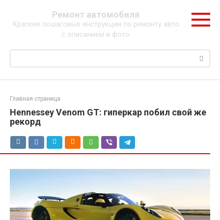
Перейти
Ремонт автомобиля
к
Краткие пошаговые инструкции по ремонту авто
контенту
с описанием и фото
Поиск:
Главная страница
Hennessey Venom GT: гиперкар побил свой же
рекорд