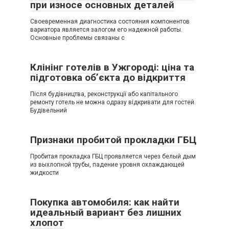
при износе основных деталей
Своевременная диагностика состояния компонентов
вариатора является залогом его надежной работы.
Основные проблемы связаны с
Клінінг готелів в Ужгороді: ціна та
підготовка об’єкта до відкриття
Після будівництва, реконструкції або капітального
ремонту готель не можна одразу відкривати для гостей.
Будівельний
Признаки пробитой прокладки ГБЦ
Пробитая прокладка ГБЦ проявляется через белый дым
из выхлопной трубы, падение уровня охлаждающей
жидкости
Покупка автомобиля: как найти
идеальный вариант без лишних
хлопот