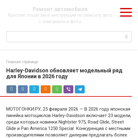
Перейти
Ремонт автомобиля
к
Краткие пошаговые инструкции по ремонту авто
контенту
с описанием и фото
Поиск:
Главная страница
Harley-Davidson обновляет модельный ряд
для Японии в 2026 году
МОТОГОНКИ.РУ, 25 февраля 2026 — В 2026 году японская
линейка мотоциклов Harley-Davidson включает 23 модели,
среди которых новинки Nightster 975, Road Glide, Street
Glide и Pan America 1250 Special. Конкуренция с местными
производителями позволяет дилерам предлагать более