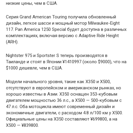
низкие цены, чем в США.
Серия Grand American Touring получила обновленный
дизайн, легкое шасси и мощный мотор Milwaukee-Eight
117. Pan America 1250 Special будет доступна в различных
комплектациях, включая версию с Adaptive Ride Height
(ARH).
Nightster 975 и Sportster S теперь производятся в
Таиланде и стоят в Японии ¥1410997 (около $9000), что на
$1000 дешевле, чем в США.
Модели начального уровня, такие как X350 и X500,
отсутствуют в европейском и американском рынках, но
хорошо известны в Азии. X350 оснащен 353-кубовым
двигателем мощностью 36 л.с., а X500 — 500-кубовым с
47 л.с. Оба мотоцикла имеют современный дизайн и
экономичные двигатели, с расходом 4.8 л/100 км у X500.
Официальные цены на X350 составляют ¥699800, а на
X500 — ¥839800.