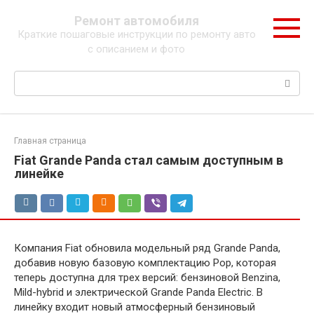
Перейти
Ремонт автомобиля
к
Краткие пошаговые инструкции по ремонту авто
контенту
с описанием и фото
Поиск:
Главная страница
Fiat Grande Panda стал самым доступным в
линейке
Компания Fiat обновила модельный ряд Grande Panda,
добавив новую базовую комплектацию Pop, которая
теперь доступна для трех версий: бензиновой Benzina,
Mild-hybrid и электрической Grande Panda Electric. В
линейку входит новый атмосферный бензиновый