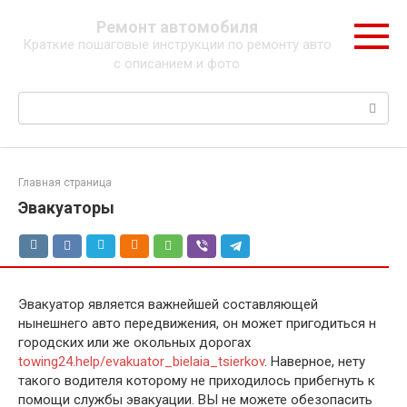
Перейти
Ремонт автомобиля
к
Краткие пошаговые инструкции по ремонту авто
контенту
с описанием и фото
Поиск:
Главная страница
Эвакуаторы
Эвакуатор является важнейшей составляющей
нынешнего авто передвижения, он может пригодиться н
городских или же окольных дорогах
towing24.help/evakuator_bielaia_tsierkov
. Наверное, нету
такого водителя которому не приходилось прибегнуть к
помощи службы эвакуации. ВЫ не можете обезопасить