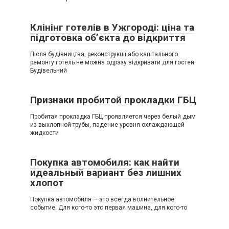
Клінінг готелів в Ужгороді: ціна та
підготовка об’єкта до відкриття
Після будівництва, реконструкції або капітального
ремонту готель не можна одразу відкривати для гостей.
Будівельний
Признаки пробитой прокладки ГБЦ
Пробитая прокладка ГБЦ проявляется через белый дым
из выхлопной трубы, падение уровня охлаждающей
жидкости
Покупка автомобиля: как найти
идеальный вариант без лишних
хлопот
Покупка автомобиля — это всегда волнительное
событие. Для кого-то это первая машина, для кого-то