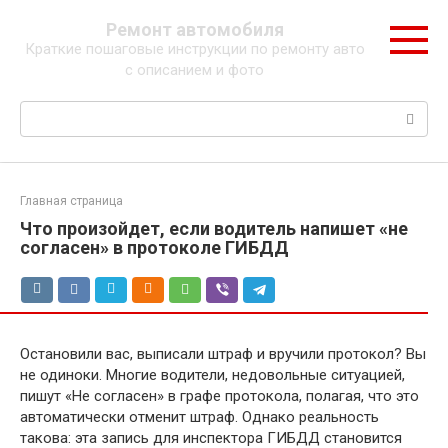
Перейти
Ремонт автомобиля
к
Краткие пошаговые инструкции по ремонту авто
контенту
с описанием и фото
Поиск:
Главная страница
Что произойдет, если водитель напишет «не
согласен» в протоколе ГИБДД
Остановили вас, выписали штраф и вручили протокол? Вы
не одиноки. Многие водители, недовольные ситуацией,
пишут «Не согласен» в графе протокола, полагая, что это
автоматически отменит штраф. Однако реальность
такова: эта запись для инспектора ГИБДД становится