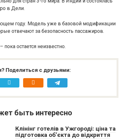
ьно для стран 3-го мира. В Индии и состоялась
po в Дели.
дующем году. Модель уже в базовой модификации
орые отвечают за безопасность пассажиров.
 пока остается неизвестно.
я? Поделиться с друзьями:
жет быть интересно
Клінінг готелів в Ужгороді: ціна та
підготовка об’єкта до відкриття