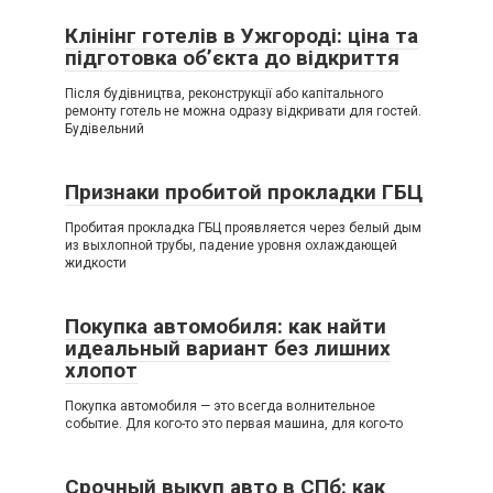
Клінінг готелів в Ужгороді: ціна та
підготовка об’єкта до відкриття
Після будівництва, реконструкції або капітального
ремонту готель не можна одразу відкривати для гостей.
Будівельний
Признаки пробитой прокладки ГБЦ
Пробитая прокладка ГБЦ проявляется через белый дым
из выхлопной трубы, падение уровня охлаждающей
жидкости
Покупка автомобиля: как найти
идеальный вариант без лишних
хлопот
Покупка автомобиля — это всегда волнительное
событие. Для кого-то это первая машина, для кого-то
Срочный выкуп авто в СПб: как