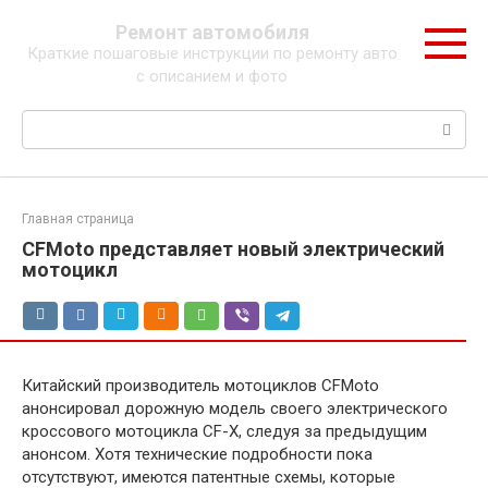
Перейти
Ремонт автомобиля
к
Краткие пошаговые инструкции по ремонту авто
контенту
с описанием и фото
Поиск:
Главная страница
CFMoto представляет новый электрический
мотоцикл
Китайский производитель мотоциклов CFMoto
анонсировал дорожную модель своего электрического
кроссового мотоцикла CF-X, следуя за предыдущим
анонсом. Хотя технические подробности пока
отсутствуют, имеются патентные схемы, которые