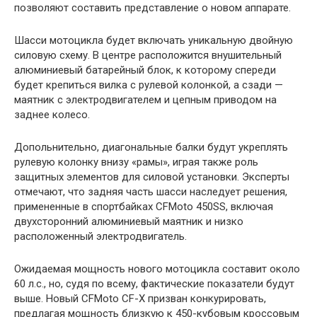
позволяют составить представление о новом аппарате.
Шасси мотоцикла будет включать уникальную двойную
силовую схему. В центре расположится внушительный
алюминиевый батарейный блок, к которому спереди
будет крепиться вилка с рулевой колонкой, а сзади —
маятник с электродвигателем и цепным приводом на
заднее колесо.
Допольнительно, диагональные балки будут укреплять
рулевую колонку внизу «рамы», играя также роль
защитных элементов для силовой установки. Эксперты
отмечают, что задняя часть шасси наследует решения,
примененные в спортбайках CFMoto 450SS, включая
двухсторонний алюминиевый маятник и низко
расположенный электродвигатель.
Ожидаемая мощность нового мотоцикла составит около
60 л.с., но, судя по всему, фактические показатели будут
выше. Новый CFMoto CF-X призван конкурировать,
предлагая мощность близкую к 450-кубовым кроссовым