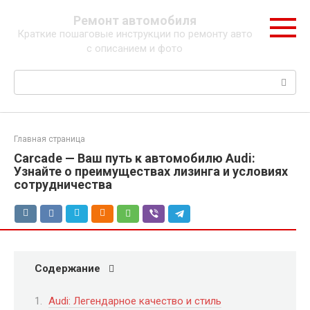
Перейти
Ремонт автомобиля
к
Краткие пошаговые инструкции по ремонту авто
контенту
с описанием и фото
Поиск:
Главная страница
Carcade — Ваш путь к автомобилю Audi:
Узнайте о преимуществах лизинга и условиях
сотрудничества
Содержание
Audi: Легендарное качество и стиль